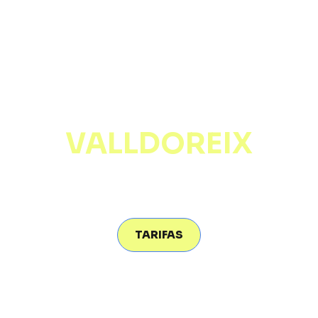
ENTRENADOR
PERSONAL EN
VALLDOREIX
¡EMPIEZA TU CAMBIO
HOY!​
TARIFAS