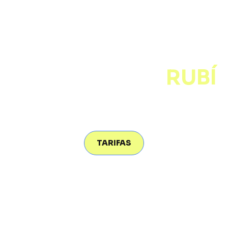
ENTRENADOR
PERSONAL EN
RUBÍ
¡EMPIEZA TU CAMBIO
HOY!​
TARIFAS