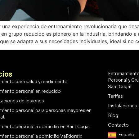
una experiencia de entrenamiento revolucionaria que desaf
en grupo reducido es pionero en la industria, brindando a 
e se adapta a sus necesidades individuales, ideal si no c
cios
Entrenamient
Personal y Gru
amiento para salud y rendimiento
Sant Cugat
amiento personal en reducido
Tarifas
taciones de lesiones
Instalaciones
amiento personal para personas mayores en
Blog
at
Contacto
amiento personal a domicilio en Sant Cugat
Español
amiento personal a domicilio Valldoreix