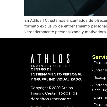
En Athlos TC, estamos encantados de ofrecer 
formato exclusivo de entrenamiento personal 
verdaderamente personalizada y motivadora qu
Servi
· Entren
CENTRO DE
· Entren
ENTRENAMIENTO PERSONAL
· Readap
Y GRUPAL
INDIVIDUALIZADO.
· Entren
Copyright © 2020 Athlos
Sant Cug
Todos los
Training Center.
· Entren
derechos reservados.
· Entren