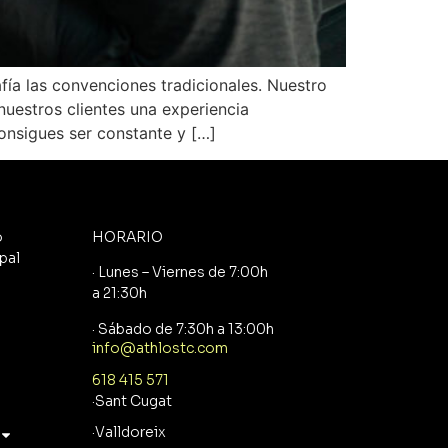
ía las convenciones tradicionales. Nuestro
nuestros clientes una experiencia
onsigues ser constante y […]
o
HORARIO
pal
· Lunes – Viernes de 7:00h
a 21:30h
· Sábado de 7:30h a 13:00h
info@athlostc.com
618 415 571
·Sant Cugat
·Valldoreix