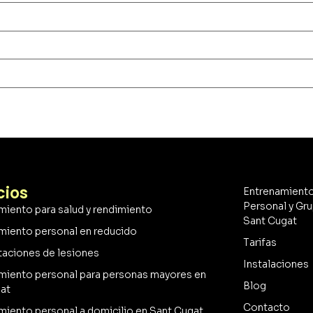
cios
Entrenamient
Personal y Gru
amiento para salud y rendimiento
Sant Cugat
amiento personal en reducido
Tarifas
taciones de lesiones
Instalaciones
amiento personal para personas mayores en
Blog
at
Contacto
amiento personal a domicilio en Sant Cugat