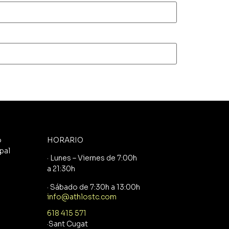
o
HORARIO
pal
· Lunes – Viernes de 7:00h
a 21:30h
· Sábado de 7:30h a 13:00h
info@athlostc.com
618 415 571
·Sant Cugat