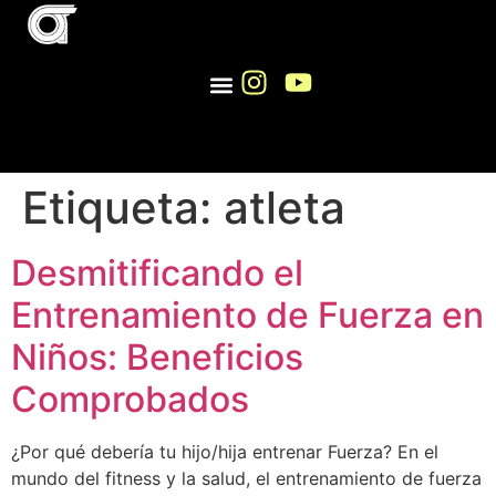
ENTRENAMIENTO PERSONAL Y GRUPAL SANT CUGAT
Etiqueta:
atleta
Desmitificando el
Entrenamiento de Fuerza en
Niños: Beneficios
Comprobados
¿Por qué debería tu hijo/hija entrenar Fuerza? En el
mundo del fitness y la salud, el entrenamiento de fuerza